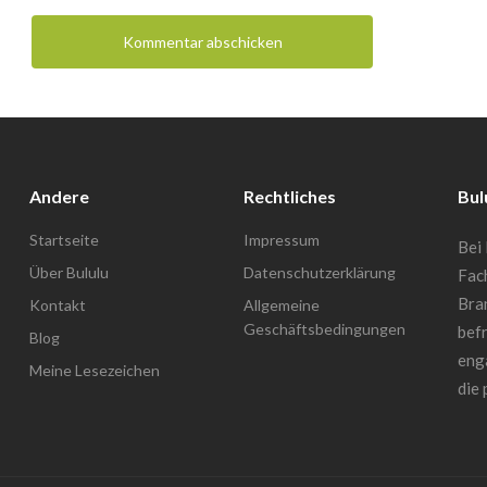
Andere
Rechtliches
Bul
Startseite
Impressum
Bei 
Über Bululu
Datenschutzerklärung
Fac
Bra
Kontakt
Allgemeine
Geschäftsbedingungen
befr
Blog
enga
Meine Lesezeichen
die 