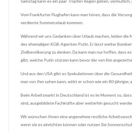
Samstag kann es ein paar Tropfen Regen geben, vermutlich, a
Vom Frankfurter Flughafen kann man hören, dass die Versorgu
verdiente Sommerurlaub kommen.
Während wir uns Gedanken über Urlaub machen, leiden die M
des ehemaligen KGB-Agenten Putin. Er lässt weiter Bomben 
Zivilbevölkerung zu denken. Da kann man nur hoffen, dass es
gibt, welche Putin stürzen kann bevor der von ihm angezettel
Und aus den USA gibt es Spekulationen über die Gesundhei
man von Ihm sehen kann, wirkt er schon wie ein 80-jähriger, 
Beim Arbeitsmarkt in Deutschland ist es im Moment so, dass 
sind, ausgebildete Fachkräfte aber weiterhin gesucht werde
Wir wünschen Ihnen eine angenehme restliche Arbeitswoche
wenn sie es einrichten können oder nutzen Sie Sonnenschut