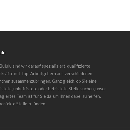
ulu
Bululu sind wir darauf spezialisiert, qualifizierte
hkräfte mit Top-Arbeitgebern aus verschiedenen
nchen zusammenzubringen. Ganz gleich, ob Sie eine
istete, unbefristete oder befristete Stelle suchen, unser
giertes Team ist für Sie da, um Ihnen dabei zu helfen,
perfekte Stelle zu finden.