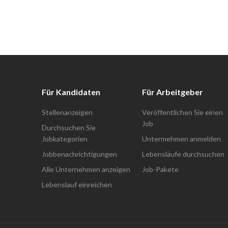
Für Kandidaten
Für Arbeitgeber
Stellenanzeigen
Veröffentlichen Sie einen
Job
Durchsuchen Sie
Jobkategorien
Untermehmen anmelden
Jobbenachrichtigungen
Lebensläufe durchsuchen
Alle Unternehmen anzeigen
Job-Pakete
Lebenslauf einreichen