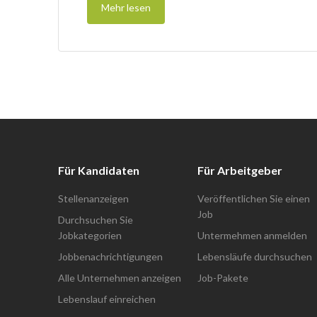
Mehr lesen
Für Kandidaten
Für Arbeitgeber
Stellenanzeigen
Veröffentlichen Sie einen
Job
Durchsuchen Sie
Jobkategorien
Untermehmen anmelden
Jobbenachrichtigungen
Lebensläufe durchsuchen
Alle Unternehmen anzeigen
Job-Pakete
Lebenslauf einreichen