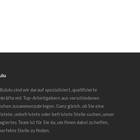
ulu
Bululu sind wir darauf spezialisiert, qualifizierte
hkräfte mit Top-Arbeitgebern aus verschiedenen
nchen zusammenzubringen. Ganz gleich, ob Sie eine
istete, unbefristete oder befristete Stelle suchen, unser
giertes Team ist für Sie da, um Ihnen dabei zu helfen,
perfekte Stelle zu finden.