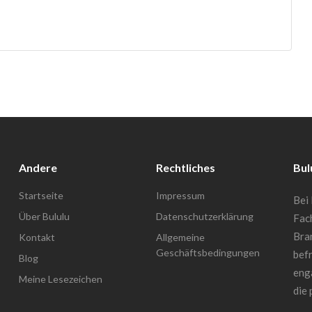
Andere
Rechtliches
Bul
Startseite
Impressum
Bei 
Über Bululu
Datenschutzerklärung
Fac
Bra
Kontakt
Allgemeine
Geschäftsbedingungen
befr
Blog
enga
Meine Lesezeichen
die 