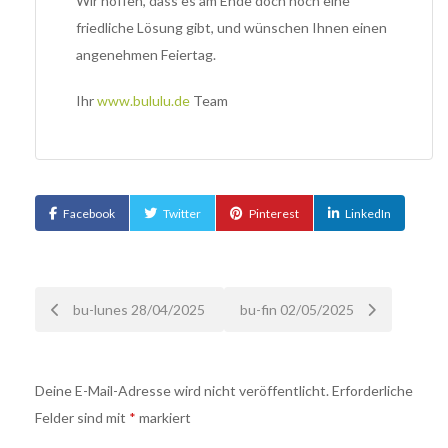
Wir hoffen, dass es am Ende doch noch eine
friedliche Lösung gibt, und wünschen Ihnen einen
angenehmen Feiertag.
Ihr
www.bululu.de
Team
Facebook
Twitter
Pinterest
LinkedIn
Nach
bu-lunes 28/04/2025
bu-fin 02/05/2025
der
Deine E-Mail-Adresse wird nicht veröffentlicht.
Erforderliche
Navigation
Felder sind mit
*
markiert