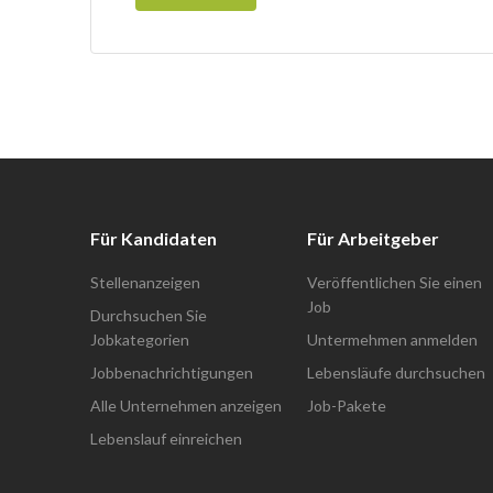
Für Kandidaten
Für Arbeitgeber
Stellenanzeigen
Veröffentlichen Sie einen
Job
Durchsuchen Sie
Jobkategorien
Untermehmen anmelden
Jobbenachrichtigungen
Lebensläufe durchsuchen
Alle Unternehmen anzeigen
Job-Pakete
Lebenslauf einreichen