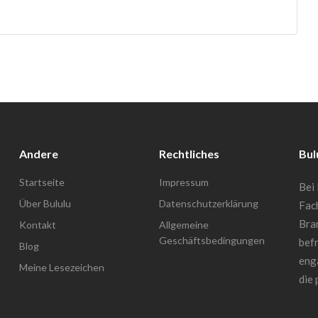
Andere
Rechtliches
Bul
Startseite
Impressum
Bei 
Über Bululu
Datenschutzerklärung
Fac
Bra
Kontakt
Allgemeine
Geschäftsbedingungen
befr
Blog
enga
Meine Lesezeichen
die 