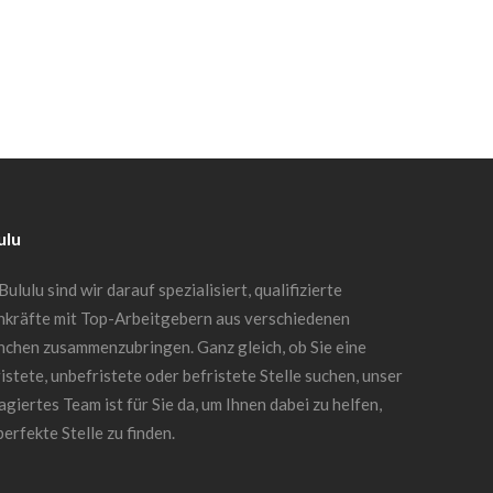
ulu
Bululu sind wir darauf spezialisiert, qualifizierte
hkräfte mit Top-Arbeitgebern aus verschiedenen
nchen zusammenzubringen. Ganz gleich, ob Sie eine
istete, unbefristete oder befristete Stelle suchen, unser
giertes Team ist für Sie da, um Ihnen dabei zu helfen,
perfekte Stelle zu finden.