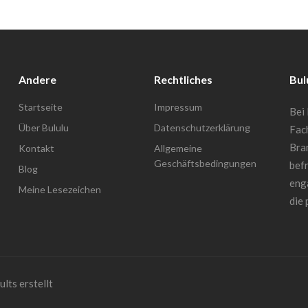
Andere
Rechtliches
Bul
Startseite
Impressum
Bei 
Über Bululu
Datenschutzerklärung
Fac
Bra
Kontakt
Allgemeine
Geschäftsbedingungen
befr
Blog
enga
Meine Lesezeichen
die 
lts erstellt