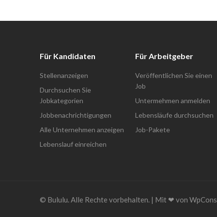
Für Kandidaten
Für Arbeitgeber
Stellenanzeigen
Veröffentlichen Sie einen
Job
Durchsuchen Sie
Jobkategorien
Untermehmen anmelden
Jobbenachrichtigungen
Lebensläufe durchsuchen
Alle Unternehmen anzeigen
Job-Pakete
Lebenslauf einreichen
© Bululu. Alle Rechte vorbehalten. | Mit ❤︎ von WpConsu