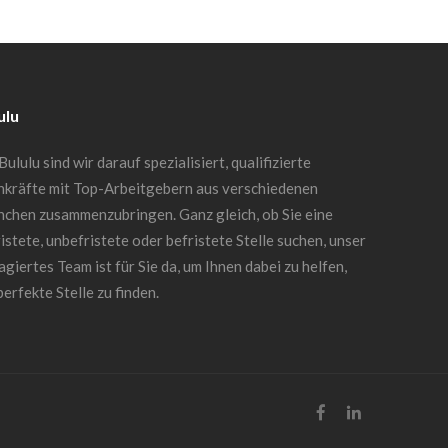
ulu
Bululu sind wir darauf spezialisiert, qualifizierte
hkräfte mit Top-Arbeitgebern aus verschiedenen
nchen zusammenzubringen. Ganz gleich, ob Sie eine
istete, unbefristete oder befristete Stelle suchen, unser
giertes Team ist für Sie da, um Ihnen dabei zu helfen,
perfekte Stelle zu finden.