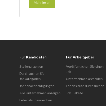
Mehr lesen
Für Kandidaten
Für Arbeitgeber
Stellenanzeigen
Veröffentlichen Sie einen
Job
Durchsuchen Sie
Jobkategorien
Untermehmen anmelden
Jobbenachrichtigungen
Lebensläufe durchsuchen
Alle Unternehmen anzeigen
Job-Pakete
Lebenslauf einreichen