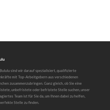
ulu
Bululu sind wir darauf spezialisiert, qualifizierte
hkräfte mit Top-Arbeitgebern aus verschiedenen
nchen zusammenzubringen. Ganz gleich, ob Sie eine
istete, unbefristete oder befristete Stelle suchen, unser
giertes Team ist für Sie da, um Ihnen dabei zu helfen,
perfekte Stelle zu finden.