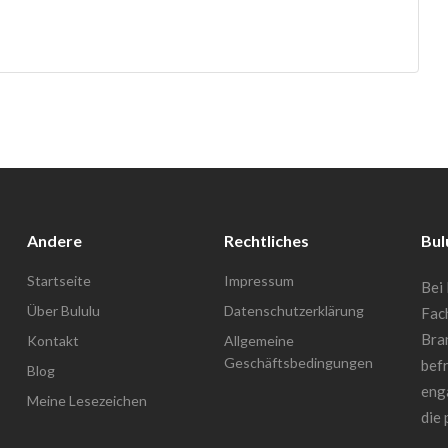
Andere
Rechtliches
Bul
Startseite
Impressum
Bei 
Über Bululu
Datenschutzerklärung
Fac
Bra
Kontakt
Allgemeine
Geschäftsbedingungen
befr
Blog
enga
Meine Lesezeichen
die 