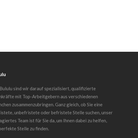
ulu
Bululu sind wir darauf spezialisiert, qualifizierte
hkräfte mit Top-Arbeitgebern aus verschiedenen
nchen zusammenzubringen. Ganz gleich, ob Sie eine
istete, unbefristete oder befristete Stelle suchen, unser
giertes Team ist für Sie da, um Ihnen dabei zu helfen,
perfekte Stelle zu finden.