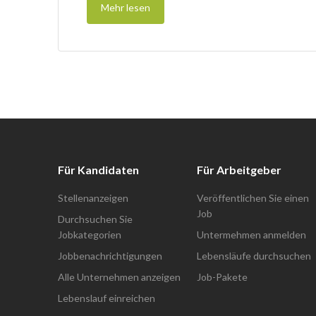
Mehr lesen
Für Kandidaten
Für Arbeitgeber
Stellenanzeigen
Veröffentlichen Sie einen
Job
Durchsuchen Sie
Jobkategorien
Untermehmen anmelden
Jobbenachrichtigungen
Lebensläufe durchsuchen
Alle Unternehmen anzeigen
Job-Pakete
Lebenslauf einreichen