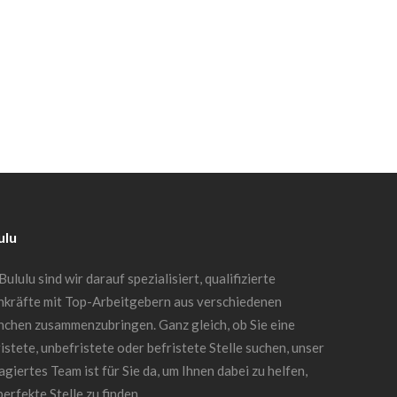
ulu
Bululu sind wir darauf spezialisiert, qualifizierte
hkräfte mit Top-Arbeitgebern aus verschiedenen
nchen zusammenzubringen. Ganz gleich, ob Sie eine
istete, unbefristete oder befristete Stelle suchen, unser
giertes Team ist für Sie da, um Ihnen dabei zu helfen,
perfekte Stelle zu finden.