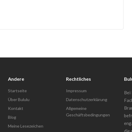
Andere
Rechtliches
Bul
Startseite
Impressum
Bei 
Über Bululu
Datenschutzerklärung
Fac
Bra
Kontakt
Allgemeine
Geschäftsbedingungen
befr
Blog
enga
Meine Lesezeichen
die 