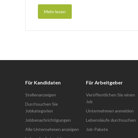
Mehr lesen
Für Kandidaten
Für Arbeitgeber
Stellenanzeigen
Veröffentlichen Sie einen
Job
Durchsuchen Sie
Jobkategorien
Untermehmen anmelden
Jobbenachrichtigungen
Lebensläufe durchsuchen
Alle Unternehmen anzeigen
Job-Pakete