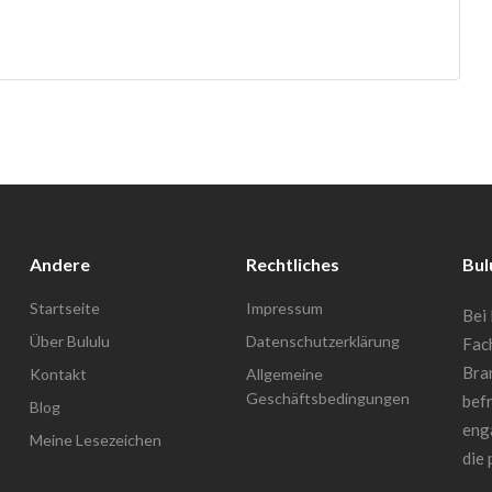
Andere
Rechtliches
Bul
Startseite
Impressum
Bei 
Über Bululu
Datenschutzerklärung
Fac
Bra
Kontakt
Allgemeine
Geschäftsbedingungen
befr
Blog
enga
Meine Lesezeichen
die 