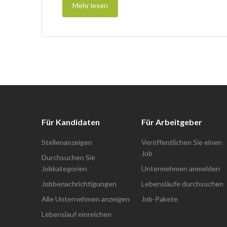
Mehr lesen
Für Kandidaten
Für Arbeitgeber
Stellenanzeigen
Veröffentlichen Sie einen
Job
Durchsuchen Sie
Jobkategorien
Untermehmen anmelden
Jobbenachrichtigungen
Lebensläufe durchsuchen
Alle Unternehmen anzeigen
Job-Pakete
Lebenslauf einreichen