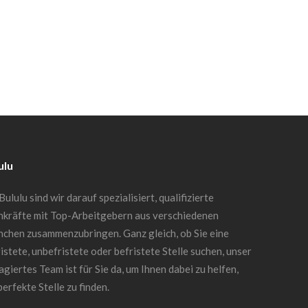
ulu
Bululu sind wir darauf spezialisiert, qualifizierte
hkräfte mit Top-Arbeitgebern aus verschiedenen
nchen zusammenzubringen. Ganz gleich, ob Sie eine
istete, unbefristete oder befristete Stelle suchen, unser
giertes Team ist für Sie da, um Ihnen dabei zu helfen,
perfekte Stelle zu finden.