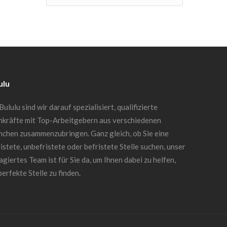
ulu
Bululu sind wir darauf spezialisiert, qualifizierte
hkräfte mit Top-Arbeitgebern aus verschiedenen
nchen zusammenzubringen. Ganz gleich, ob Sie eine
istete, unbefristete oder befristete Stelle suchen, unser
giertes Team ist für Sie da, um Ihnen dabei zu helfen,
perfekte Stelle zu finden.