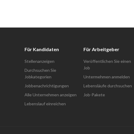
Für Kandidaten
Für Arbeitgeber
Stellenanzeigen
Veröffentlichen Sie einen
Job
Durchsuchen Sie
Jobkategorien
Untermehmen anmelden
Jobbenachrichtigungen
Lebensläufe durchsuchen
Alle Unternehmen anzeigen
Job-Pakete
Lebenslauf einreichen