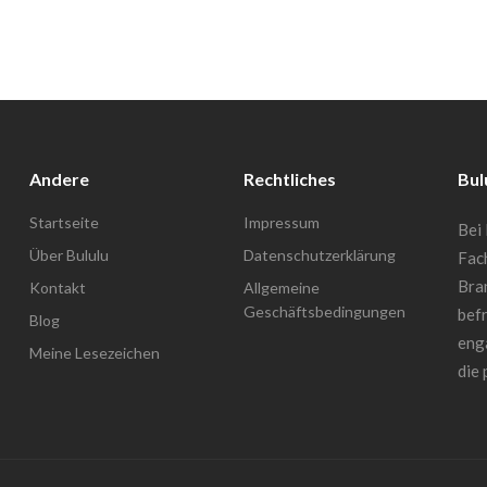
Andere
Rechtliches
Bul
Startseite
Impressum
Bei 
Über Bululu
Datenschutzerklärung
Fac
Bra
Kontakt
Allgemeine
Geschäftsbedingungen
befr
Blog
enga
Meine Lesezeichen
die 