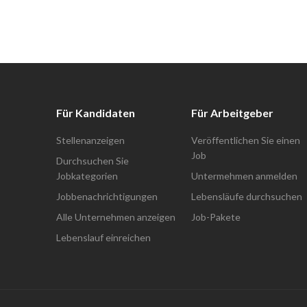
Für Kandidaten
Für Arbeitgeber
Stellenanzeigen
Veröffentlichen Sie einen
Job
Durchsuchen Sie
Jobkategorien
Untermehmen anmelden
Jobbenachrichtigungen
Lebensläufe durchsuchen
Alle Unternehmen anzeigen
Job-Pakete
Lebenslauf einreichen