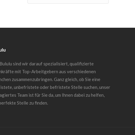
ulu
Bululu sind wir darauf spezialisiert, qualifizierte
hkräfte mit Top-Arbeitgebern aus verschiedenen
nchen zusammenzubringen. Ganz gleich, ob Sie eine
istete, unbefristete oder befristete Stelle suchen, unser
giertes Team ist für Sie da, um Ihnen dabei zu helfen,
perfekte Stelle zu finden.