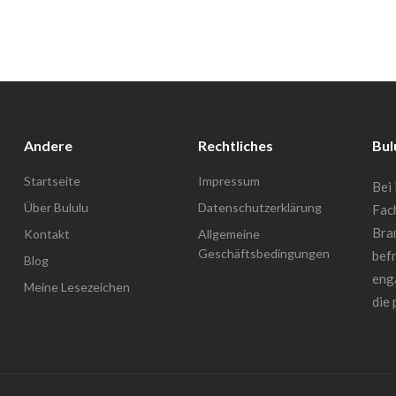
Andere
Rechtliches
Bul
Startseite
Impressum
Bei 
Über Bululu
Datenschutzerklärung
Fac
Bra
Kontakt
Allgemeine
Geschäftsbedingungen
befr
Blog
enga
Meine Lesezeichen
die 