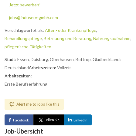
Jetzt bewerben!
jobs@induserv-gmbh.com
Verschlagwortet als:
Alten- oder Krankenpflege
,
Behandlungspflege
,
Betreuung und Beratung
,
Nahrungsaufnahme
,
pflegerische Tätigkeiten
Stadt:
Essen, Duisburg, Oberhausen, Bottrop, Gladbeck
Land:
Deutschland
Arbeitszeiten:
Vollzeit
Arbeitszeiten:
Erste Berufserfahrung
Alert me to jobs like this
Teilen Sie
Facebook
LinkedIn
Job-Übersicht